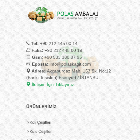
Tel:
+90 212 445 00 14
Faks:
+90 212 445 00 19
Gsm:
+90 533 380 87 95
Eposta:
info@polaskagit.com
Adres:
Akçaburgaz Mah. 153.Sk. No:12
(Baskı Tesisleri) Esenyurt / İSTANBUL
İletişim İçin Tıklayınız.
ÜRÜNLERİMİZ
Koli Çeşitleri
Kutu Çeşitleri